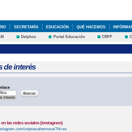
Pasar al
contenido
principal
TRO
SECRETARÍA
EDUCACIÓN
QUÉ HACEMOS
INFÓRMA
LM
Delphos
Portal Educación
CRFP
C
 EN LAS REDES SOCIALES (INSTAGRAM)
NUESTRO COLE EN LAS 
LDAD Y CONVIVENCIA
PLAN DE LECTURA
TOY WEEK 2021
 de interés
nlace
 en las redes sociales (imstagram)
instagram.com/ceipnavahermosa/?hl=es