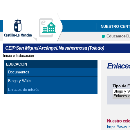
NUESTRO CEN
EducamosC
NUESTRO COLE
CEIP San Miguel Arcángel. Navahermosa (Toledo)
PLAN DE IGUA
Inicio
»
Educación
Se encuentra usted aquí
Enlaces
EDUCACIÓN
Documentos
Blogs y Wikis
Tipo de E
Enlaces de interés
Nuestro cole
https://www.