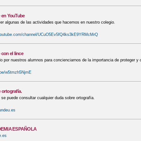
e en YouTube
er algunas de las actividades que hacemos en nuestro colegio.
.youtube.com/channel/UCuO5Ev5fQ4ks3kE9YRMcMrQ
 con el lince
ado por nuestros alumnos para concienciarnos de la importancia de proteger y cu
u.be/w5tmzh5NjmE
ortografía.
se puede consultar cualquier duda sobre ortografía.
undeu.es
DEMIA ESPAÑOLA
e.es